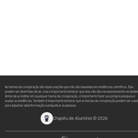
As teorias da conspiração são especulações que não são baseadas em evidências científicas. Elas
podem ser divertidas de ler, mas é importante lembrar que elas não são necessariamente verdadeir
Antes de acreditar em qualquer teoria da conspiração, é importante fazer sua própria pesquisa e
avaliar as evidências. Também é importante lembrar que as teorias da conspiração podem ser usad
para espalhar desinformação e prejudicar as pessoas.
Chapéu de Alumínio
©
2026