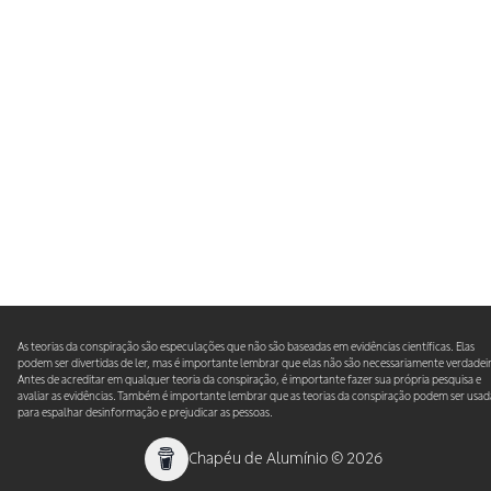
As teorias da conspiração são especulações que não são baseadas em evidências científicas. Elas
podem ser divertidas de ler, mas é importante lembrar que elas não são necessariamente verdadeir
Antes de acreditar em qualquer teoria da conspiração, é importante fazer sua própria pesquisa e
avaliar as evidências. Também é importante lembrar que as teorias da conspiração podem ser usad
para espalhar desinformação e prejudicar as pessoas.
Chapéu de Alumínio
©
2026