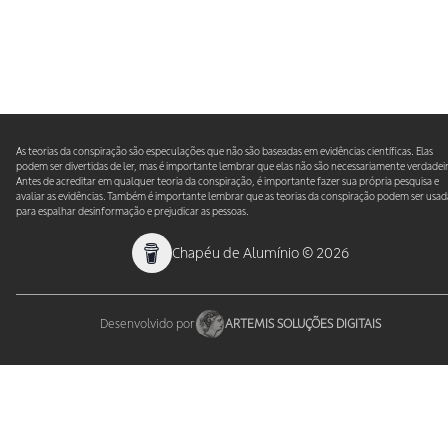
As teorias da conspiração são especulações que não são baseadas em evidências científicas. Elas
podem ser divertidas de ler, mas é importante lembrar que elas não são necessariamente verdadeir
Antes de acreditar em qualquer teoria da conspiração, é importante fazer sua própria pesquisa e
avaliar as evidências. Também é importante lembrar que as teorias da conspiração podem ser usad
para espalhar desinformação e prejudicar as pessoas.
Chapéu de Alumínio
©
2026
Desenvolvido por
ARTEMIS SOLUÇÕES DIGITAIS