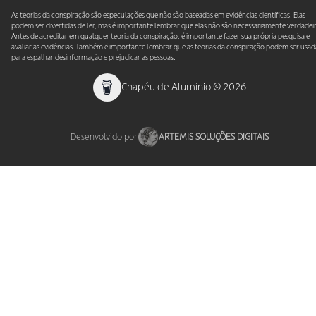
As teorias da conspiração são especulações que não são baseadas em evidências científicas. Elas
podem ser divertidas de ler, mas é importante lembrar que elas não são necessariamente verdadeir
Antes de acreditar em qualquer teoria da conspiração, é importante fazer sua própria pesquisa e
avaliar as evidências. Também é importante lembrar que as teorias da conspiração podem ser usad
para espalhar desinformação e prejudicar as pessoas.
Chapéu de Alumínio
©
2026
Desenvolvido por
ARTEMIS SOLUÇÕES DIGITAIS