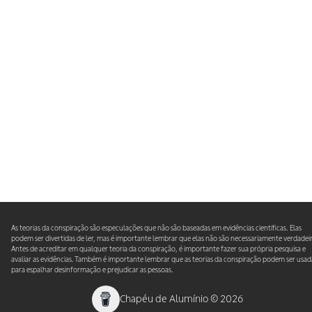
As teorias da conspiração são especulações que não são baseadas em evidências científicas. Elas
podem ser divertidas de ler, mas é importante lembrar que elas não são necessariamente verdadeir
Antes de acreditar em qualquer teoria da conspiração, é importante fazer sua própria pesquisa e
avaliar as evidências. Também é importante lembrar que as teorias da conspiração podem ser usad
para espalhar desinformação e prejudicar as pessoas.
Chapéu de Alumínio
©
2026