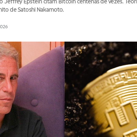
Jeffrey Epstein citam Bitcoin centenas de vezes. Teori
mito de Satoshi Nakamoto.
2026