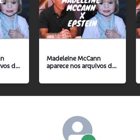
nn
Madeleine McCann
ivos de
aparece nos arquivos de
s
Epstein? O que os
ais
documentos oficiais
m
realmente revelam