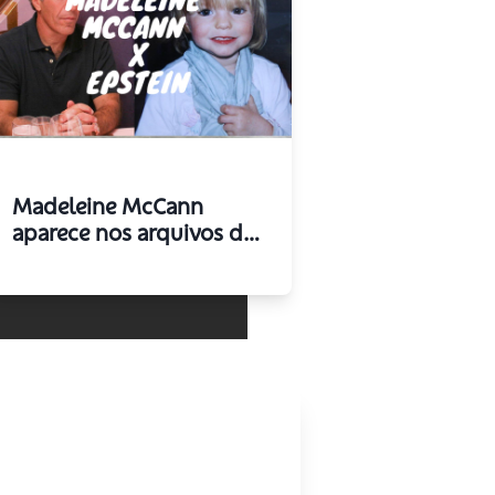
Madeleine McCann
aparece nos arquivos de
Epstein? O que os
documentos oficiais
realmente revelam