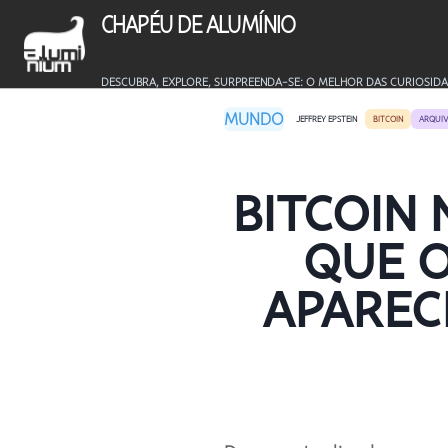
CHAPÉU DE ALUMÍNIO
DESCUBRA, EXPLORE, SURPREENDA-SE: O MELHOR DAS CURIOSIDA
MUNDO
JEFFREY EPSTEIN
BITCOIN
ARQUIV
BITCOIN 
QUE 
APARECE