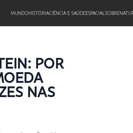
MUNDO
HISTÓRIA
CIÊNCIA E SAÚDE
ESPACIAL
SOBRENATU
TEIN: POR
MOEDA
EZES NAS