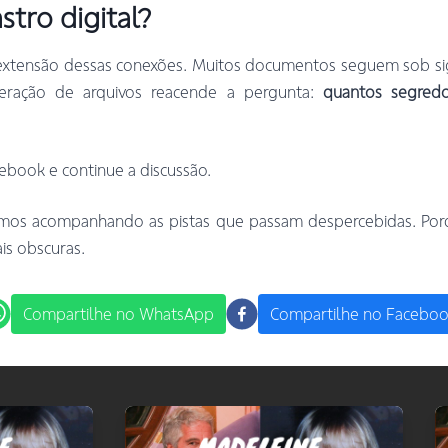
stro digital?
extensão dessas conexões. Muitos documentos seguem sob sig
beração de arquivos reacende a pergunta:
quantos segredo
ebook e continue a discussão.
mos acompanhando as pistas que passam despercebidas. Porqu
ais obscuras.
Compartilhe no WhatsApp
Compartilhe no Facebo