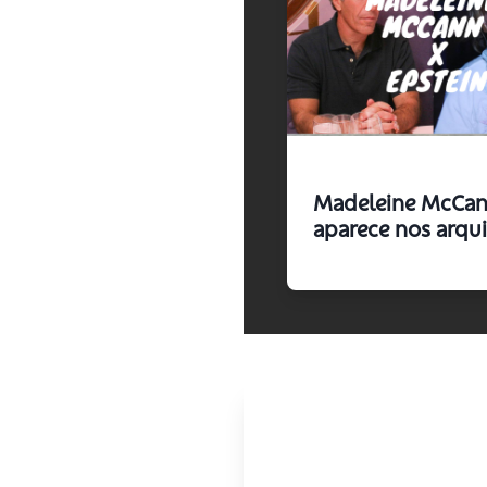
Madeleine McCa
aparece nos arqu
Epstein? O que o
documentos ofici
realmente revela