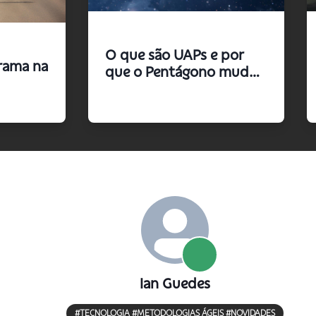
O que são UAPs e por
rama na
que o Pentágono mudou
o termo OVNI
Ian
Guedes
#TECNOLOGIA #METODOLOGIAS ÁGEIS #NOVIDADES