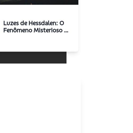
Luzes de Hessdalen: O
Fenômeno Misterioso da
Noruega que Desafia a
Ciência