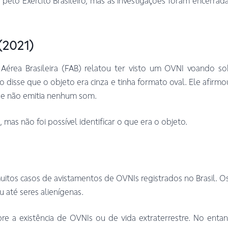
 pelo Exército Brasileiro, mas as investigações foram encerr
(2021)
Aérea Brasileira (FAB) relatou ter visto um OVNI voando s
 disse que o objeto era cinza e tinha formato oval. Ele afirm
ue não emitia nenhum som.
 mas não foi possível identificar o que era o objeto.
itos casos de avistamentos de OVNIs registrados no Brasil. Os
 até seres alienígenas.
re a existência de OVNIs ou de vida extraterrestre. No entan