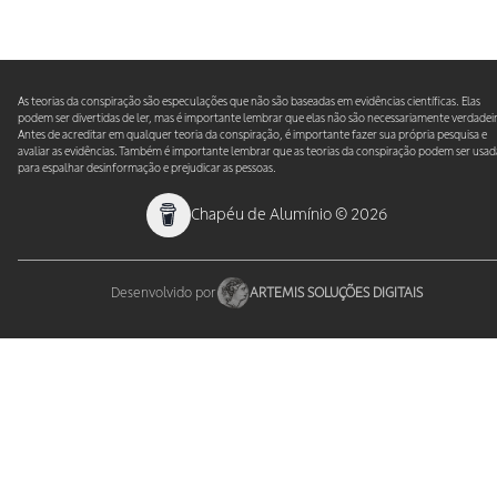
As teorias da conspiração são especulações que não são baseadas em evidências científicas. Elas
podem ser divertidas de ler, mas é importante lembrar que elas não são necessariamente verdadeir
Antes de acreditar em qualquer teoria da conspiração, é importante fazer sua própria pesquisa e
avaliar as evidências. Também é importante lembrar que as teorias da conspiração podem ser usad
para espalhar desinformação e prejudicar as pessoas.
Chapéu de Alumínio
©
2026
Desenvolvido por
ARTEMIS SOLUÇÕES DIGITAIS